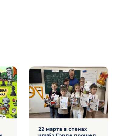
22 марта в стенах
Ку
м
клуба Гарде прошел
но