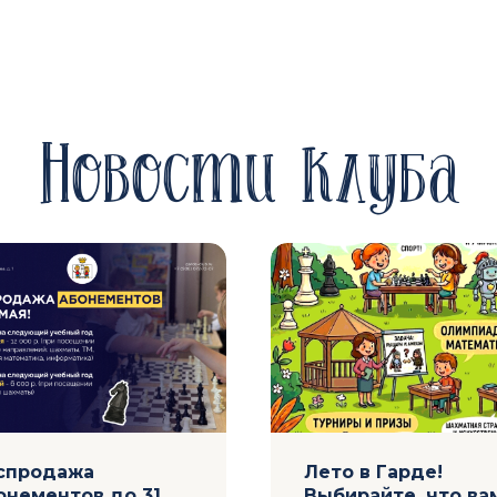
Новости клуба
спродажа
Лето в Гарде!
онементов до 31
Выбирайте, что ва