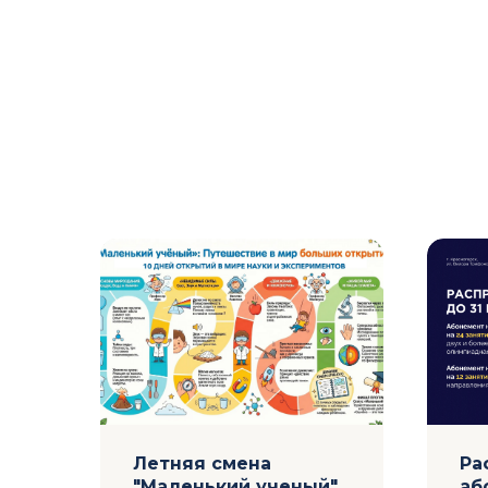
Летняя смена
Ра
"Маленький ученый"
аб