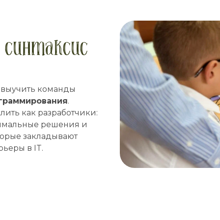
 синтаксис
о выучить команды
ограммирования
.
лить как разработчики:
птимальные решения и
торые закладывают
ьеры в IT.