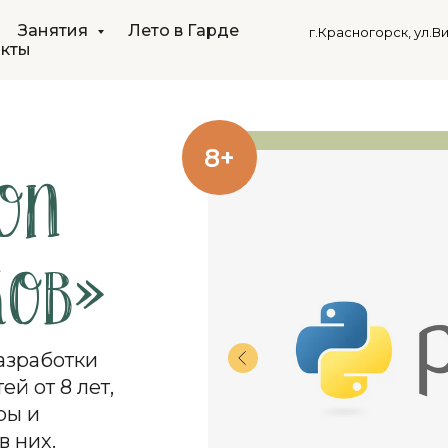
Занятия
Лето в Гарде
г.Красногорск, ул.В
акты
8+
on
ков»
азработки
й от 8 лет,
ры и
в них.