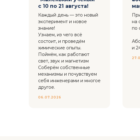
с 10 по 21 августа!
ма
ек,
Каждый день — это новый
Пр
эксперимент и новое
на 
знание!
по 
 19
Узнаем, из чего всё
состоит, и проведём
Або
химические опыты.
и 2
я
Поймём, как работают
27.
м
свет, звук и магнетизм
Соберём собственные
механизмы и почувствуем
себя инженерами и многое
T7
другое.
06.07.2026