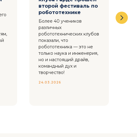
второй фестиваль по
Су
робототехнике
его
Ре
Более 40 учеников
ре
различных
са
ям,
робототехнических клубов
ко
ой
показали, что
иг
робототехника — это не
ка
только наука и инженерия,
бот
но и настоящий драйв,
командный дух и
До
творчество!
р. 
24.03.2026
23