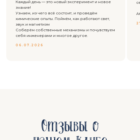
Каждый день — это новый эксперимент и новое
с
знание!
Узнаем, из чего всё состоит, и проведём
А
химические опыты. Поймём, как работают свет,
2
звук и магнетизм
Соберём собственные механизмы и почувствуем
себя инженерами и многое другое.
06.07.2026
Отзывы о