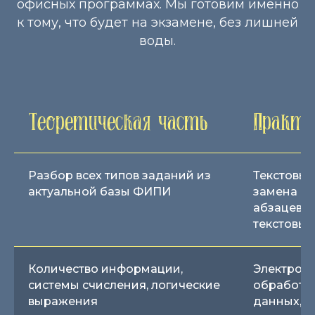
офисных программах. Мы готовим именно
к тому, что будет на экзамене, без лишней
воды.
Теоретическая часть
Практи
Разбор всех типов заданий из
Текстовый
актуальной базы ФИПИ
замена сл
абзацев, 
текстовых
Количество информации,
Электрон
системы счисления, логические
обработк
выражения
данных, п