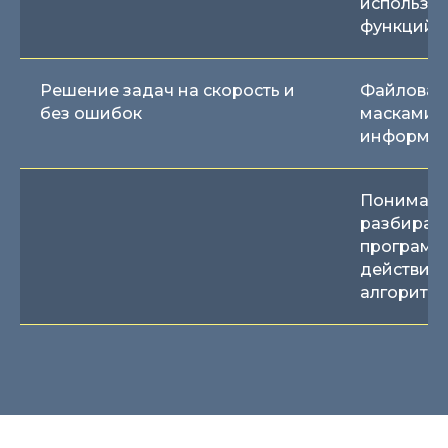
использо
функций
Решение задач на скорость и
Файловая 
без ошибок
масками и
информаци
Понимани
разбираем
программы
действия 
алгоритм