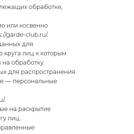
длежащих обработке,
о или косвенно
garde-club.ru/.
данных для
 круга лиц к которым
 на обработку
ых для распространения
ее — персональные
/.
ные на раскрытие
у лиц.
аправленные