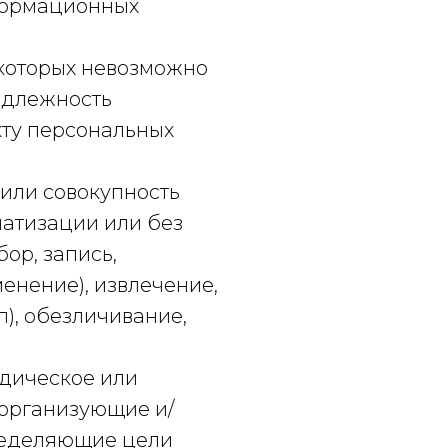
формационных
 которых невозможно
адлежность
кту персональных
 или совокупность
матизации или без
ор, запись,
енение), извлечение,
), обезличивание,
идическое или
 организующие и/
ределяющие цели