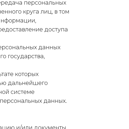
ередача персональных
нного круга лиц, в том
информации,
редоставление доступа
персональных данных
го государства,
ьтате которых
тью дальнейшего
ной системе
 персональных данных.
ацию и/или документы,