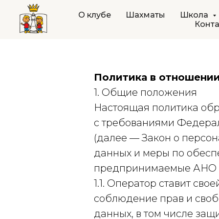
О клубе
Шахматы
Школа
Конт
Политика в отношении
1. Общие положения
Настоящая политика обр
с требованиями Федераль
(далее — Закон о персо
данных и меры по обесп
предпринимаемые АНО Д
1.1. Оператор ставит св
соблюдение прав и своб
данных, в том числе защ