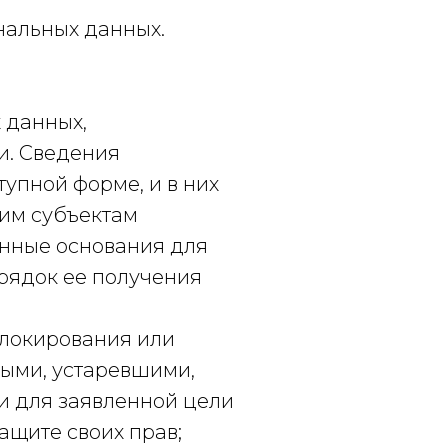
нальных данных.
 данных,
и. Сведения
упной форме, и в них
им субъектам
онные основания для
рядок ее получения
блокирования или
ными, устаревшими,
и для заявленной цели
ащите своих прав;