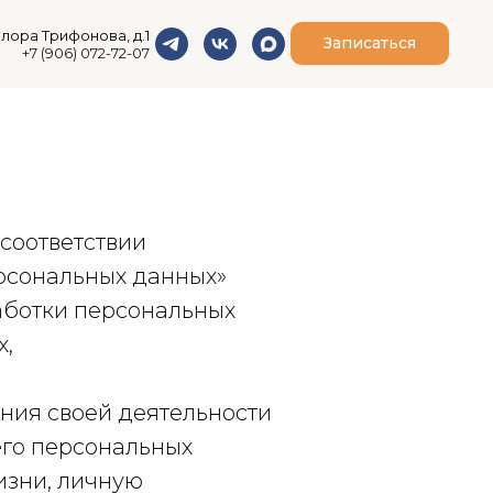
илора Трифонова, д.1
Записаться
+7 (906) 072-72-07
соответствии
ерсональных данных»
аботки персональных
х,
ения своей деятельности
его персональных
изни, личную