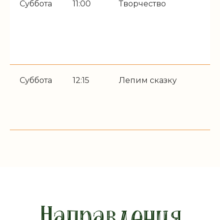
Суббота
11:00
Творчество
Р
э
г
м
ф
Суббота
12:15
Лепим сказку
С
и
в
в
Направления