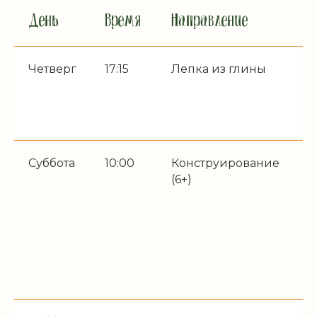
День
Время
Направление
О
Четверг
17:15
Лепка из глины
Р
г
Р
с
Суббота
10:00
Конструирование
Р
(6+)
г
П
к
п
Л
п
м