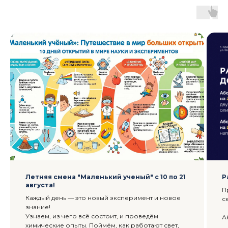
Летняя смена "Маленький ученый" с 10 по 21
Р
августа!
П
Каждый день — это новый эксперимент и новое
с
знание!
Узнаем, из чего всё состоит, и проведём
А
химические опыты. Поймём, как работают свет,