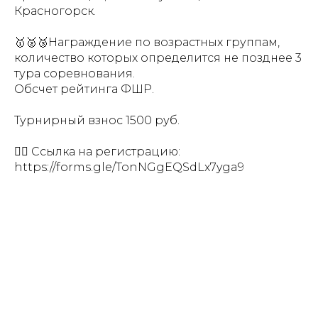
Красногорск.
🥇🥈🥉Награждение по возрастных группам,
количество которых определится не позднее 3
тура соревнования.
Обсчет рейтинга ФШР.
Турнирный взнос 1500 руб.
👉🏻 Ссылка на регистрацию:
https://forms.gle/TonNGgEQSdLx7yga9
Tilda
Made on