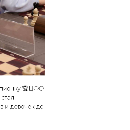
мпионку 🏆ЦФО
 стал
 и девочек до