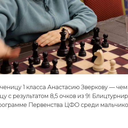
ченицу 1 класса Анастасию Зверкову — че
цу с результатом 8,5 очков из 9! Блицтурнир
рограмме Первенства ЦФО среди мальчиков