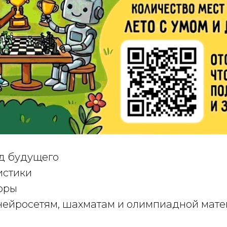
од будущего
истики
оры
нейросетям, шахматам и олимпиадной мате