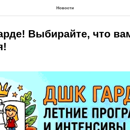
Новости
арде! Выбирайте, что ва
я!