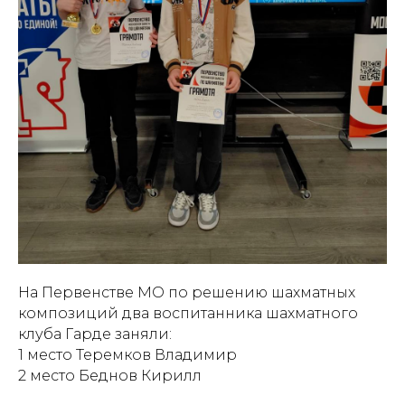
На Первенстве МО по решению шахматных
композиций два воспитанника шахматного
клуба Гарде заняли:
1 место Теремков Владимир
2 место Беднов Кирилл